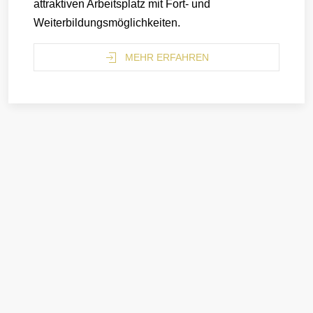
attraktiven Arbeitsplatz mit Fort- und
Weiterbildungsmöglichkeiten.
MEHR ERFAHREN
Dokumente und Download
Finden Sie alle wichtigen Informationen und
Formulare zum Downloaden an einem Ort. Hier
finden Sie sämtliche Dokumente, die aktuell auf