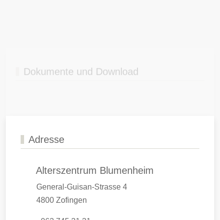
der Webseite vom Alterszentrum Blumenheim
veröffentlicht sind und heruntergeladen werden
können.
MEHR ERFAHREN
Adresse
Alterszentrum Blumenheim
General-Guisan-Strasse 4
4800 Zofingen